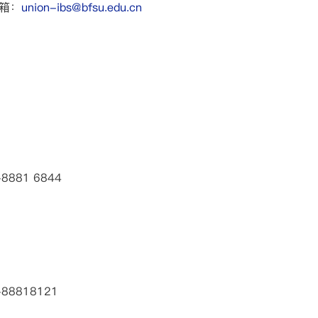
箱：
union-ibs@bfsu.edu.cn
881 6844
88818121