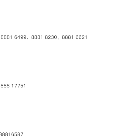
1 6499、8881 8230、8881 6621
88 17751
8816587