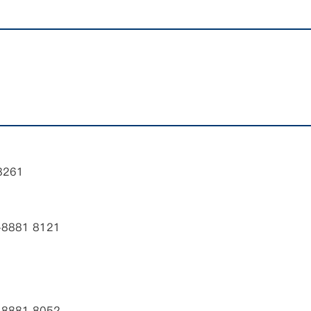
8261
881 8121
881 8052