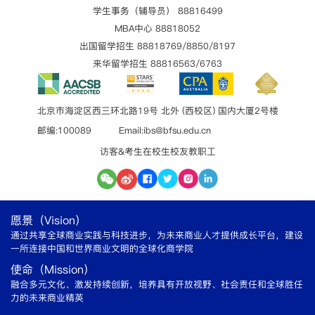
学生事务（辅导员） 88816499
MBA中心 88818052
出国留学招生 88818769/8850/8197
来华留学招生 88816563/6763
北京市海淀区西三环北路19号 北外 (西校区) 国内大厦2号楼
邮编:100089 Email:ibs@bfsu.edu.cn
访客&考生
在校生
校友
教职工
愿景（Vision）
通过共享全球商业实践与科技进步，为未来商业人才提供成长平台，建设
一所连接中国和世界商业文明的全球化商学院
使命（Mission）
融合多元文化、激发持续创新，培养具有开放视野、社会责任和全球胜任
力的未来商业精英