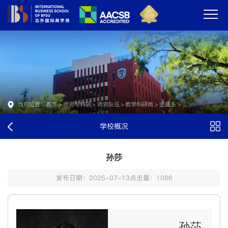
正文
当前位置：
首页
>
师资与科研
>
师资队伍
>
教学科研岗
>
金融系
>
学校概况
孙莎
发布日期：2025-07-13
点击量：
1086
孙莎