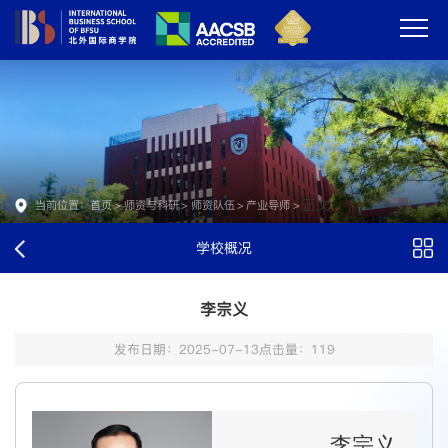
正文
当前位置：
首页
>
师资与科研
>
师资队伍
>
产业导师
>
学校概况
李宗义
发布日期：2025-07-13
点击量：
119
李宗义