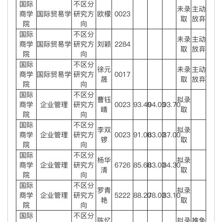
国际
不区分
未录
主动
商学
国际贸易学
研究方
欧檬
0023
取
放弃
院
向
国际
不区分
未录
主动
商学
国际贸易学
研究方
刘颖
2284
取
放弃
院
向
国际
不区分
徐元
未录
主动
商学
国际贸易学
研究方
0017
晟
取
放弃
院
向
国际
不区分
曹钰
拟录
商学
企业管理
研究方
0023
93.40
94.00
93.70
晴
取
院
向
国际
不区分
李双
拟录
商学
企业管理
研究方
0023
91.00
83.00
87.00
锣
取
院
向
国际
不区分
杨华
拟录
商学
企业管理
研究方
6726
85.60
83.00
84.30
清
取
院
向
国际
不区分
罗青
拟录
商学
企业管理
研究方
5222
88.20
78.00
83.10
艳
取
院
向
国际
不区分
陈忆
拟录
推免