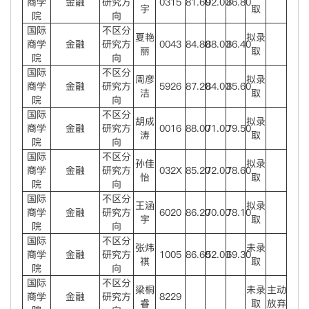
商学
金融
研究方
0315
81.60
92.00
86.80
宇
取
院
向
国际
不区分
夏艳
拟录
商学
金融
研究方
0043
84.80
88.00
86.40
丽
取
院
向
国际
不区分
周彦
拟录
商学
金融
研究方
5926
87.20
84.00
85.60
洁
取
院
向
国际
不区分
胡成
拟录
商学
金融
研究方
0016
88.00
71.00
79.50
涛
取
院
向
国际
不区分
孙佳
拟录
商学
金融
研究方
032X
85.20
72.00
78.60
怡
取
院
向
国际
不区分
王涵
拟录
商学
金融
研究方
6020
86.20
70.00
78.10
宇
取
院
向
国际
不区分
张炜
未录
商学
金融
研究方
1005
86.60
52.00
69.30
祺
取
院
向
国际
不区分
梁桐
未录
主动
商学
金融
研究方
8229
睿
取
放弃