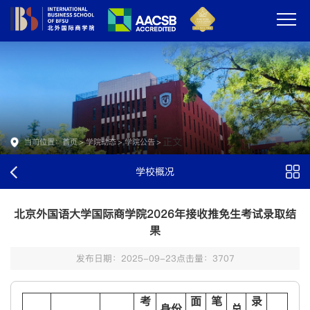
正文
当前位置：
首页
>
学院动态
>
学院公告
>
学校概况
北京外国语大学国际商学院2026年接收推免生考试录取结
果
发布日期：2025-09-23
点击量：
3707
考
面
笔
录
身份
总