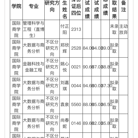
研究方
生
试
试
取
备
学院
专业
证后
成
向
姓
成
成
结
注
四位
绩
名
绩
绩
果
国际
管理科学与
付正
未录
主动
商学
工程（直博
2313
阳
取
放弃
院
生）
国际
不区分
大数据与商
郑欣
拟录
商学
研究方
2528
84.00
94.00
89.00
务分析
辉
取
院
向
国际
不区分
金融科技与
姚心
拟录
商学
研究方
0021
90.60
87.00
88.80
金融工程
悦
取
院
向
国际
不区分
大数据与商
刘嘉
拟录
商学
研究方
0044
94.60
80.00
87.30
务分析
琪
取
院
向
国际
不区分
大数据与商
拟录
商学
研究方
袁泉
5560
88.00
85.00
86.50
务分析
取
院
向
国际
不区分
大数据与商
尚春
拟录
商学
研究方
0146
89.60
82.00
85.80
务分析
妮
取
院
向
国际
不区分