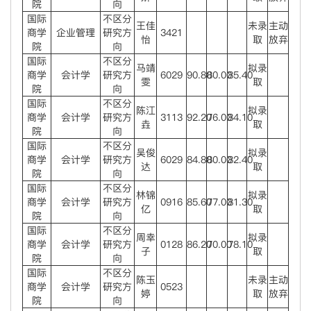
院
向
国际
不区分
王佳
未录
主动
商学
企业管理
研究方
3421
怡
取
放弃
院
向
国际
不区分
马靖
拟录
商学
会计学
研究方
6029
90.80
80.00
85.40
雯
取
院
向
国际
不区分
陈江
拟录
商学
会计学
研究方
3113
92.20
76.00
84.10
垚
取
院
向
国际
不区分
吴俊
拟录
商学
会计学
研究方
6029
84.80
80.00
82.40
达
取
院
向
国际
不区分
林锦
拟录
商学
会计学
研究方
0916
85.60
77.00
81.30
亿
取
院
向
国际
不区分
周幸
拟录
商学
会计学
研究方
0128
86.20
70.00
78.10
子
取
院
向
国际
不区分
陈玉
未录
主动
商学
会计学
研究方
0523
婷
取
放弃
院
向