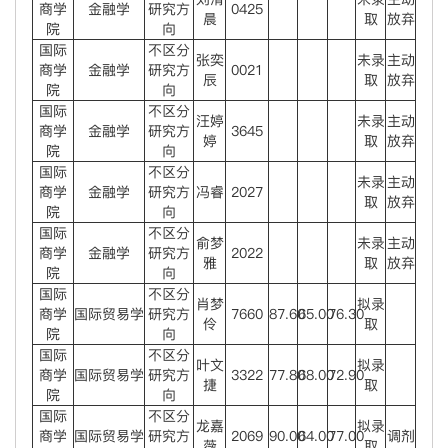
商学
金融学
研究方
0425
晨
取
放弃
院
向
国际
不区分
张奕
未录
主动
商学
金融学
研究方
0021
辰
取
放弃
院
向
国际
不区分
汪婷
未录
主动
商学
金融学
研究方
3645
婷
取
放弃
院
向
国际
不区分
未录
主动
商学
金融学
研究方
冯睿
2027
取
放弃
院
向
国际
不区分
俞梦
未录
主动
商学
金融学
研究方
2022
雅
取
放弃
院
向
国际
不区分
肖梦
拟录
商学
国际贸易学
研究方
7660
87.60
65.00
76.30
伶
取
院
向
国际
不区分
叶文
拟录
商学
国际贸易学
研究方
3322
77.80
68.00
72.90
捷
取
院
向
国际
不区分
龙嘉
拟录
商学
国际贸易学
研究方
2069
90.00
64.00
77.00
调剂
薇
取