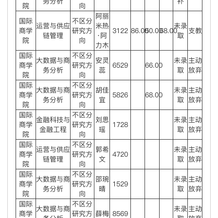
务分析
补
院
向
阿丽
国际
不区分
运营与供应
米热
未录
商学
研究方
3122
86.00
50.00
68.00
支教
链管理
·阿
取
院
向
力木
国际
不区分
大数据与商
安灵
未录
主动
商学
研究方
6529
66.00
务分析
蕊
取
放弃
院
向
国际
不区分
大数据与商
胡佳
未录
主动
商学
研究方
5826
68.00
务分析
宜
取
放弃
院
向
国际
不区分
金融科技与
刘思
未录
主动
商学
研究方
1728
金融工程
瑶
取
放弃
院
向
国际
不区分
运营与供应
郭希
未录
主动
商学
研究方
4720
链管理
文
取
放弃
院
向
国际
不区分
大数据与商
邵琬
未录
主动
商学
研究方
1529
务分析
晴
取
放弃
院
向
国际
不区分
大数据与商
未录
主动
商学
研究方
薛梅
8569