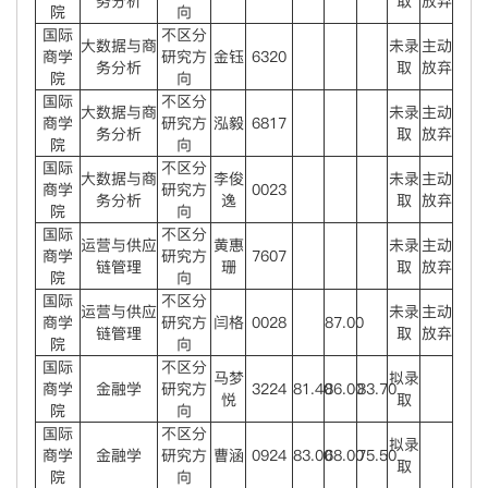
务分析
取
放弃
院
向
国际
不区分
大数据与商
未录
主动
商学
研究方
金钰
6320
务分析
取
放弃
院
向
国际
不区分
大数据与商
未录
主动
商学
研究方
泓毅
6817
务分析
取
放弃
院
向
国际
不区分
大数据与商
李俊
未录
主动
商学
研究方
0023
务分析
逸
取
放弃
院
向
国际
不区分
运营与供应
黄惠
未录
主动
商学
研究方
7607
链管理
珊
取
放弃
院
向
国际
不区分
运营与供应
未录
主动
商学
研究方
闫格
0028
87.00
链管理
取
放弃
院
向
国际
不区分
马梦
拟录
商学
金融学
研究方
3224
81.40
86.00
83.70
悦
取
院
向
国际
不区分
拟录
商学
金融学
研究方
曹涵
0924
83.00
68.00
75.50
取
院
向