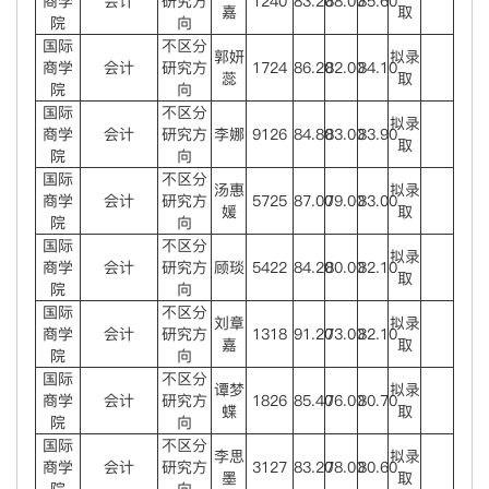
商学
会计
研究方
1240
83.20
88.00
85.60
嘉
取
院
向
国际
不区分
郭妍
拟录
商学
会计
研究方
1724
86.20
82.00
84.10
蕊
取
院
向
国际
不区分
拟录
商学
会计
研究方
李娜
9126
84.80
83.00
83.90
取
院
向
国际
不区分
汤惠
拟录
商学
会计
研究方
5725
87.00
79.00
83.00
媛
取
院
向
国际
不区分
拟录
商学
会计
研究方
顾琰
5422
84.20
80.00
82.10
取
院
向
国际
不区分
刘章
拟录
商学
会计
研究方
1318
91.20
73.00
82.10
嘉
取
院
向
国际
不区分
谭梦
拟录
商学
会计
研究方
1826
85.40
76.00
80.70
蝶
取
院
向
国际
不区分
李思
拟录
商学
会计
研究方
3127
83.20
78.00
80.60
墨
取